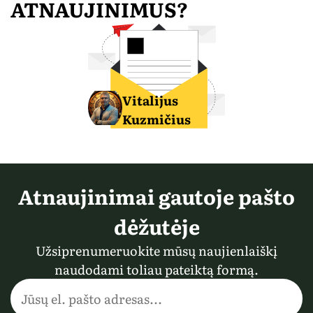
ATNAUJINIMUS?
Vitalijus
Kuzmičius
Atnaujinimai gautoje pašto
dėžutėje
Užsiprenumeruokite mūsų naujienlaiškį
naudodami toliau pateiktą formą.