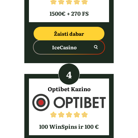
1500€ + 270 FS
Žaisti dabar
IceCasino
Optibet Kazino
100 WinSpins ir 100 €